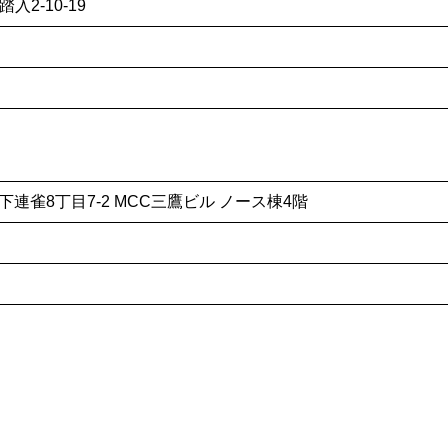
入2-10-19
市下連雀8丁目7-2 MCC三鷹ビル ノース棟4階